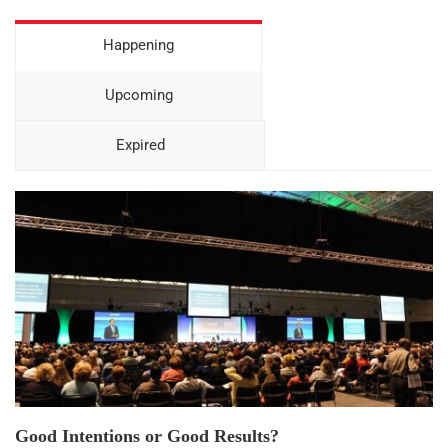
Happening
Upcoming
Expired
23
DEC
Good Intentions or Good Results?