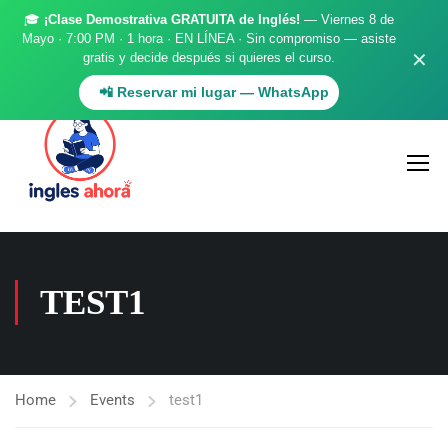
🎓
¡Clase Demostrativa GRATUITA de Inglés!
— Viernes 8 de
Register
Login
Mayo · 7:00 PM · 1 hora · EN LÍNEA · Sin compromiso — asiste
✕
gratis y decide después si quieres el curso.
.
📲 Reservar mi lugar — WhatsApp
TEST1
Home
Events
test1