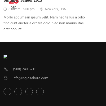
23
Summer School 2015
DEC
8:00 am - 5:00 pm
NewYork, USA
Morbi accumsan ipsum velit. Nam nec tellus a odio
tincidunt auctor a ornare odio. Sed non mauris itae
erat conuat
(908) 240-6715
info@inglesahora.com