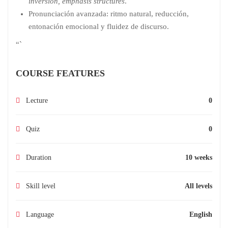
inversion, emphasis structures
.
Pronunciación avanzada: ritmo natural, reducción,
entonación emocional y fluidez de discurso.
“`
COURSE FEATURES
Lecture
0
Quiz
0
Duration
10 weeks
Skill level
All levels
Language
English