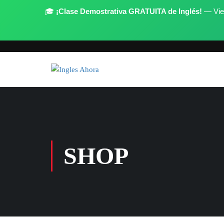
🎓
¡Clase Demostrativa GRATUITA de Inglés!
— Vier
Register
Login
Have any question?
(973) 449-5611
info@inglesahora.com
SHOP