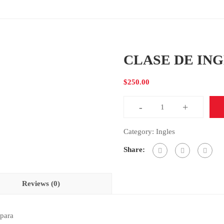
CLASE DE ING
$
250.00
-
+
CLASE
DE
Category:
Ingles
INGLES
Share:
EN
LINEA
quantity
Reviews (0)
 para