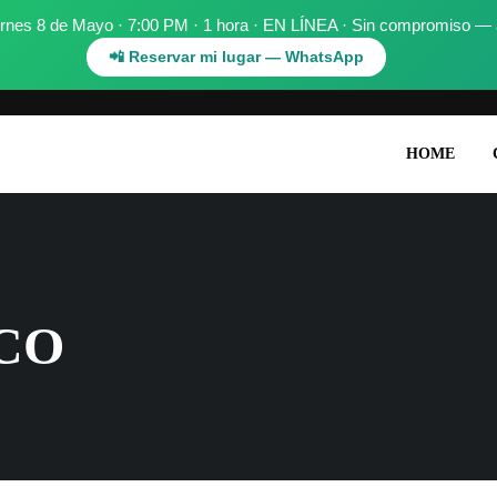
nes 8 de Mayo · 7:00 PM · 1 hora · EN LÍNEA · Sin compromiso — asi
📲 Reservar mi lugar — WhatsApp
.
HOME
CO