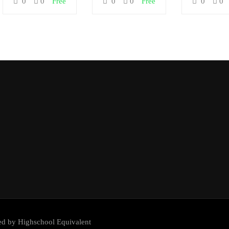
0
0
Free
0
0
Free
0
0
ed by Highschool Equivalent