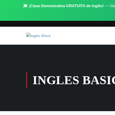
🎓
¡Clase Demostrativa GRATUITA de Inglés!
— Vier
Register
Login
Have any question?
(973) 449-5611
info@inglesahora.com
INGLES BASI