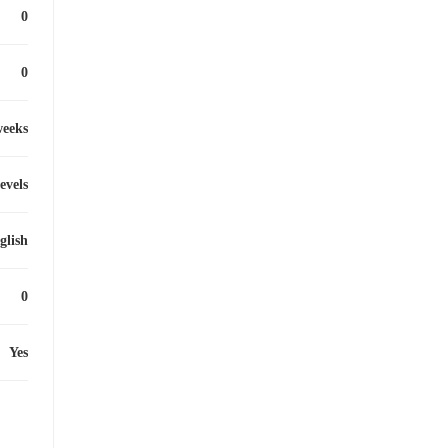
0
0
weeks
levels
glish
0
Yes