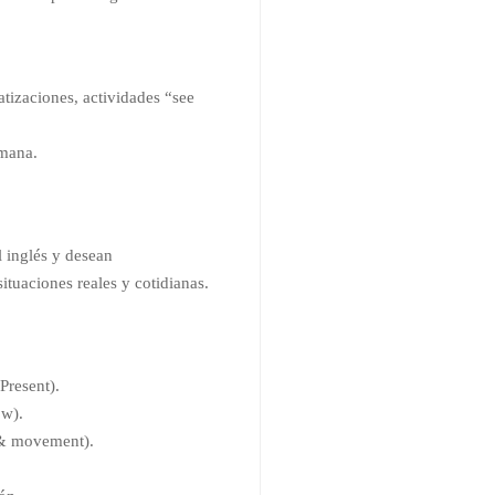
atizaciones, actividades “see
emana.
 inglés y desean
ituaciones reales y cotidianas.
Present).
w).
e & movement).