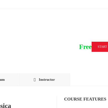
Free
START
lum
Instructor
COURSE FEATURES
sica