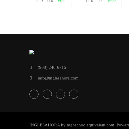
0
0
Free
0
0
Free
(908) 240-6715
info@inglesahora.com
INGLESAHORA
by
highschoolequivalent.com
. Power