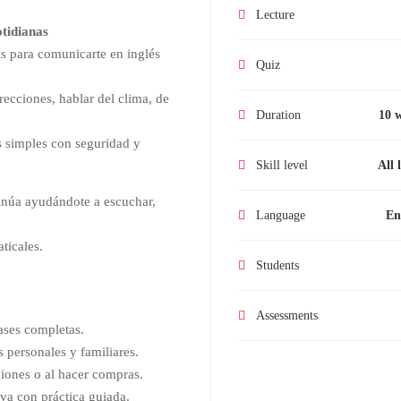
Lecture
otidianas
ias para comunicarte en inglés
Quiz
irecciones, hablar del clima, de
Duration
10 
s simples con seguridad y
Skill level
All 
núa ayudándote a escuchar,
Language
En
ticales.
Students
Assessments
rases completas.
personales y familiares.
iones o al hacer compras.
va con práctica guiada.